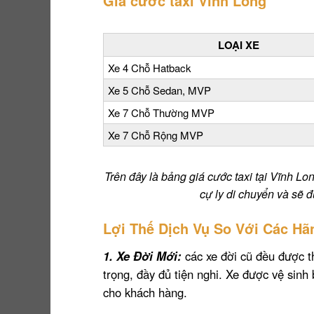
Giá cước taxi Vĩnh Long
LOẠI XE
Xe 4 Chỗ Hatback
Xe 5 Chỗ Sedan, MVP
Xe 7 Chỗ Thường MVP
Xe 7 Chỗ Rộng MVP
Trên đây là bảng giá cước taxi tại Vĩnh Lo
cự ly di chuyển và sẽ 
Lợi Thế Dịch Vụ So Với Các Hã
1. Xe Đời Mới:
các xe đời cũ đều được t
trọng, đầy đủ tiện nghi. Xe được vệ sin
cho khách hàng.