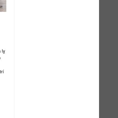
 lỵ
ề
rí