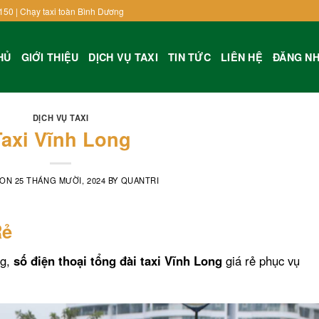
150 | Chạy taxi toàn Bình Dương
HỦ
GIỚI THIỆU
DỊCH VỤ TAXI
TIN TỨC
LIÊN HỆ
ĐĂNG N
DỊCH VỤ TAXI
Taxi Vĩnh Long
 ON
25 THÁNG MƯỜI, 2024
BY
QUANTRI
Rẻ
ng,
số điện thoại tổng đài taxi Vĩnh Long
giá rẻ phục vụ