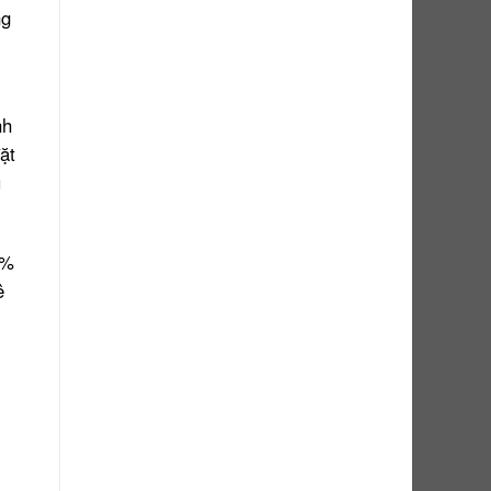
ng
nh
ặt
ụ
0%
ê