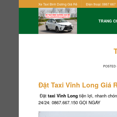
Skip
Xe Taxi Bình Dương Giá Rẻ
Điện thoại: 0867 667 
to
content
TRANG C
POSTED
Đặt Taxi Vĩnh Long Giá 
Đặt
taxi Vĩnh Long
tiện lợi, nhanh chó
24/24:
0867.667.150 GỌI NGAY