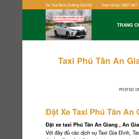
Skip
Xe Taxi Bình Dương Giá Rẻ
Điện thoại: 0867 667 
to
content
TRANG C
Taxi Phú Tân An Gi
POSTED 
Đặt Xe Taxi Phú Tân An 
Đặt xe taxi Phú Tân An Giang , An Gia
Với đầy đủ các dịch vụ Taxi Gia Đình, Ta