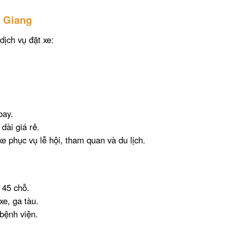
n Giang
dịch vụ đặt xe:
bay.
dài giá rẻ.
e phục vụ lễ hội, tham quan và du lịch.
 45 chỗ.
xe, ga tàu.
bệnh viện.