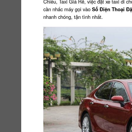
Chiều, Taxi Giá Rẻ, việc đặt xe taxi di ch
cần nhấc máy gọi vào
Số Điện Thoại Đặ
nhanh chóng, tận tình nhất.