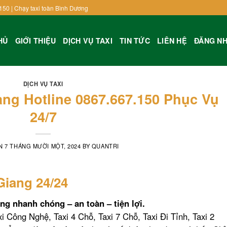
150 | Chạy taxi toàn Bình Dương
HỦ
GIỚI THIỆU
DỊCH VỤ TAXI
TIN TỨC
LIÊN HỆ
ĐĂNG N
DỊCH VỤ TAXI
ang Hotline 0867.667.150 Phục Vụ
24/7
ON
7 THÁNG MƯỜI MỘT, 2024
BY
QUANTRI
Giang 24/24
ng nhanh chóng – an toàn – tiện lợi.
xi Công Nghệ, Taxi 4 Chỗ, Taxi 7 Chỗ, Taxi Đi Tỉnh, Taxi 2