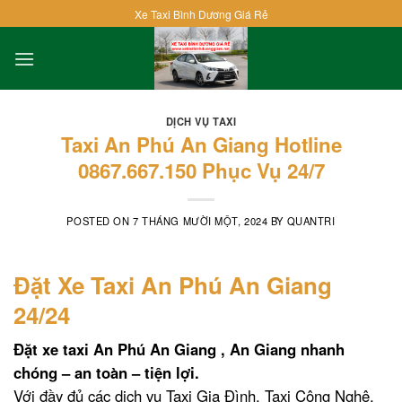
Skip
Xe Taxi Bình Dương Giá Rẻ
to
content
DỊCH VỤ TAXI
Taxi An Phú An Giang Hotline
0867.667.150 Phục Vụ 24/7
POSTED ON
7 THÁNG MƯỜI MỘT, 2024
BY
QUANTRI
Đặt Xe Taxi An Phú An Giang
24/24
Đặt xe taxi An Phú An Giang , An Giang nhanh
chóng – an toàn – tiện lợi.
Với đầy đủ các dịch vụ Taxi Gia Đình, Taxi Công Nghệ,