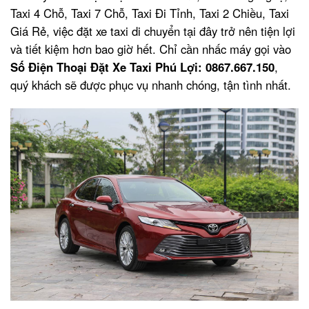
Taxi 4 Chỗ, Taxi 7 Chỗ, Taxi Đi Tỉnh, Taxi 2 Chiều, Taxi
Giá Rẻ, việc đặt xe taxi di chuyển tại đây trở nên tiện lợi
và tiết kiệm hơn bao giờ hết. Chỉ cần nhấc máy gọi vào
Số Điện Thoại Đặt Xe Taxi Phú Lợi: 0867.667.150
,
quý khách sẽ được phục vụ nhanh chóng, tận tình nhất.