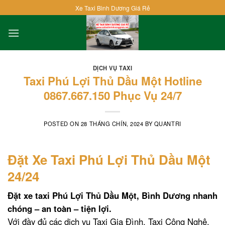
Skip
Xe Taxi Bình Dương Giá Rẻ
to
content
DỊCH VỤ TAXI
Taxi Phú Lợi Thủ Dầu Một Hotline
0867.667.150 Phục Vụ 24/7
POSTED ON
28 THÁNG CHÍN, 2024
BY
QUANTRI
Đặt Xe Taxi Phú Lợi Thủ Dầu Một
24/24
Đặt xe taxi Phú Lợi Thủ Dầu Một, Bình Dương nhanh
chóng – an toàn – tiện lợi.
Với đầy đủ các dịch vụ Taxi Gia Đình, Taxi Công Nghệ,