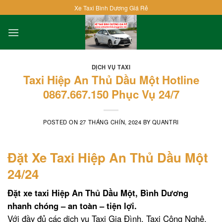
Skip
Xe Taxi Bình Dương Giá Rẻ
to
content
DỊCH VỤ TAXI
Taxi Hiệp An Thủ Dầu Một Hotline
0867.667.150 Phục Vụ 24/7
POSTED ON
27 THÁNG CHÍN, 2024
BY
QUANTRI
Đặt Xe Taxi Hiệp An Thủ Dầu Một
24/24
Đặt xe taxi Hiệp An Thủ Dầu Một, Bình Dương
nhanh chóng – an toàn – tiện lợi.
Với đầy đủ các dịch vụ Taxi Gia Đình, Taxi Công Nghệ,