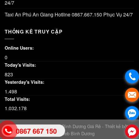
24/7
Taxi An Phú An Giang Hotline 0867.667.150 Phục Vụ 24/7
THỐNG KÊ TRUY CẬP
Online Users:
0
Today's Visits:
823
Yesterday's Visits:
1.498
Total Visits:
1.032.178
Copyright 2026 © Xe Taxi Bình Dương Giá Rẻ - Thiết kế bởi:
0867 667 150
Thiết kế web Bình Dương