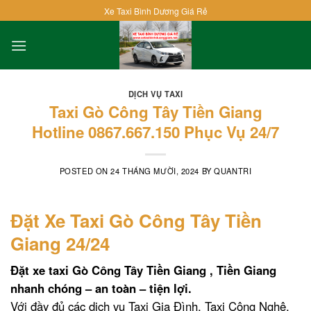
Skip
Xe Taxi Bình Dương Giá Rẻ
to
content
DỊCH VỤ TAXI
Taxi Gò Công Tây Tiền Giang
Hotline 0867.667.150 Phục Vụ 24/7
POSTED ON
24 THÁNG MƯỜI, 2024
BY
QUANTRI
Đặt Xe Taxi Gò Công Tây Tiền
Giang 24/24
Đặt xe taxi Gò Công Tây Tiền Giang , Tiền Giang
nhanh chóng – an toàn – tiện lợi.
Với đầy đủ các dịch vụ Taxi Gia Đình, Taxi Công Nghệ,